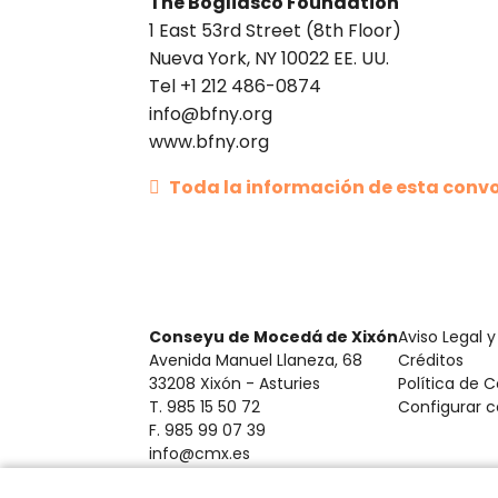
The Bogliasco Foundation
1 East 53rd Street (8th Floor)
Nueva York, NY 10022 EE. UU.
Tel +1 212 486-0874
info@bfny.org
www.bfny.org
Toda la información de esta conv
Conseyu de Mocedá de Xixón
Aviso Legal y
Avenida Manuel Llaneza, 68
Créditos
33208 Xixón - Asturies
Política de 
T. 985 15 50 72
Configurar c
F. 985 99 07 39
info@cmx.es