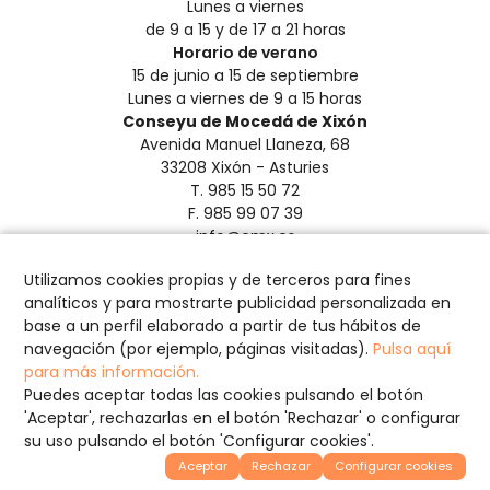
Lunes a viernes
de 9 a 15 y de 17 a 21 horas
Horario de verano
15 de junio a 15 de septiembre
Lunes a viernes de 9 a 15 horas
Conseyu de Mocedá de Xixón
Avenida Manuel Llaneza, 68
33208 Xixón - Asturies
T. 985 15 50 72
F. 985 99 07 39
info@cmx.es
Aviso Legal y Privacidad
Utilizamos cookies propias y de terceros para fines
Créditos
analíticos y para mostrarte publicidad personalizada en
Política de Cookies
base a un perfil elaborado a partir de tus hábitos de
Configurar cookies
navegación (por ejemplo, páginas visitadas).
Pulsa aquí
para más información.
Puedes aceptar todas las cookies pulsando el botón
'Aceptar', rechazarlas en el botón 'Rechazar' o configurar
© Copyright 2026, CMX.es
su uso pulsando el botón 'Configurar cookies'.
Desarrollado por
Aceptar
Rechazar
Configurar cookies
Sentido Común Internet