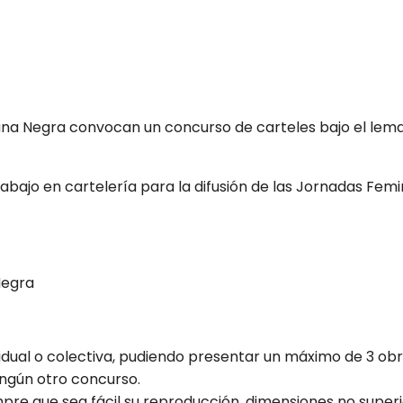
ana Negra convocan un concurso de carteles bajo el lema 
abajo en cartelería para la difusión de las Jornadas Femi
 Negra
idual o colectiva, pudiendo presentar un máximo de 3 obra
ingún otro concurso.
empre que sea fácil su reproducción, dimensiones no supe