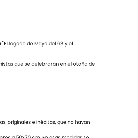
"El legado de Mayo del 68 y el
nistas que se celebrarán en el otoño de
s, originales e inéditas, que no hayan
riores a 50x70 cm. En esas medidas se