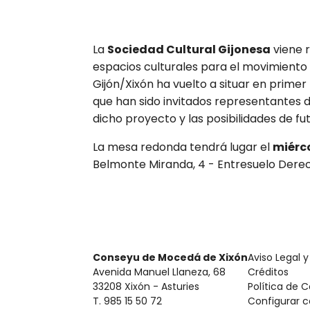
La
Sociedad Cultural Gijonesa
viene 
espacios culturales para el movimiento 
Gijón/Xixón ha vuelto a situar en primer
que han sido invitados representantes d
dicho proyecto y las posibilidades de f
La mesa redonda tendrá lugar el
miérco
Belmonte Miranda, 4 - Entresuelo Dere
Conseyu de Mocedá de Xixón
Aviso Legal y
Avenida Manuel Llaneza, 68
Créditos
33208 Xixón - Asturies
Política de 
T. 985 15 50 72
Configurar c